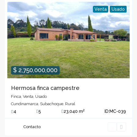
Venta
Usado
$ 2,750,000,000
Hermosa finca campestre
Finca
,
Venta
,
Usado
Cundinamarca
,
Subachoque
,
Rural
2
4
5
23,040 m
ID:
MC-039
Contacto