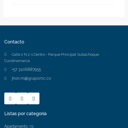
Contacto
Calle 2 N 2-1 Centro - Parque Principal Subachoque
Cundinamarca
+57 3106887955
jhon.m@grupomc.co
Listas por categoría
Apartamento
(3)