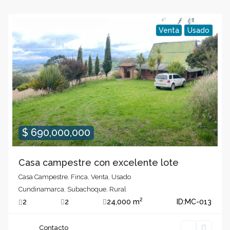
Venta
Usado
$ 690,000,000
Casa campestre con excelente lote
Casa Campestre
,
Finca
,
Venta
,
Usado
Cundinamarca
,
Subachoque
,
Rural
2
2
2
24,000 m
ID:
MC-013
Contacto