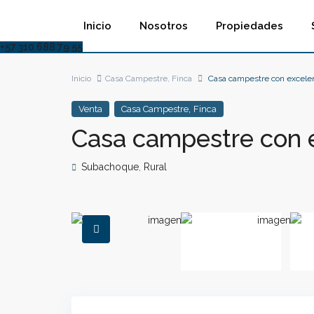
Inicio
Nosotros
Propiedades
+57 310 688 79 55
Inicio
Casa Campestre
,
Finca
Casa campestre con excelen
,
Venta
Casa Campestre
Finca
Casa campestre con e
Subachoque
,
Rural