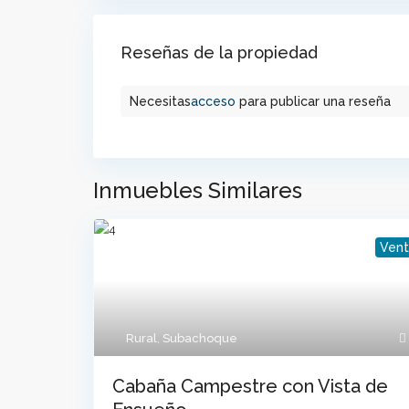
Reseñas de la propiedad
Necesitas
acceso
para publicar una reseña
Inmuebles Similares
Vent
Contacto
Calle 2 N 2-1 Centro - Parque Principal Suba
+57 3106887955
Rural
,
Subachoque
jhon.m@grupomc.co
Cabaña Campestre con Vista de