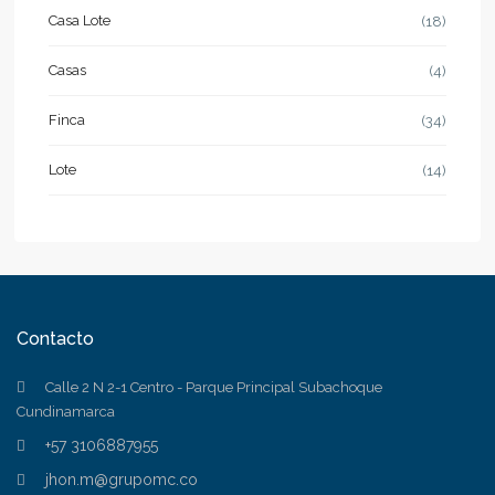
Casa Lote
(18)
Casas
(4)
Finca
(34)
Lote
(14)
Contacto
Calle 2 N 2-1 Centro - Parque Principal Subachoque
Cundinamarca
+57 3106887955
jhon.m@grupomc.co