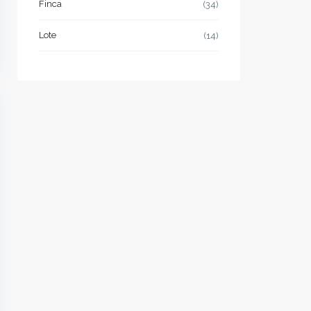
Finca
(34)
Lote
(14)