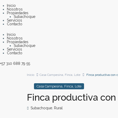
Inicio
Nosotros
Propiedades
Subachoque
Servicios
Contacto
Inicio
Nosotros
Propiedades
Subachoque
Servicios
Contacto
+57 310 688 79 55
Inicio
Casa Campesina
,
Finca
,
Lote
Finca productiva con 
,
,
Casa Campesina
Finca
Lote
Finca productiva con
Subachoque
,
Rural