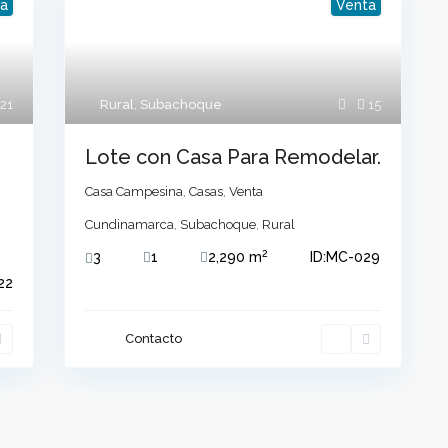
a
Venta
Listas por categoría
choque Cundinamarca
Apartamento
(3)
Apartamentos
(2)
21
Rural
,
Subachoque
15
Cabaña Campestre
(4)
Lote con Casa Para Remodelar.
CASA
(6)
Casa Campesina
(5)
Casa Campesina
,
Casas
,
Venta
Casa Campestre
(26)
Cundinamarca
,
Subachoque
,
Rural
Casa Lote
(18)
2
3
1
2,290 m
ID:
MC-029
Casas
(4)
22
Finca
(34)
Lote
(14)
Contacto
reservados - Desarrollado por Tienwi