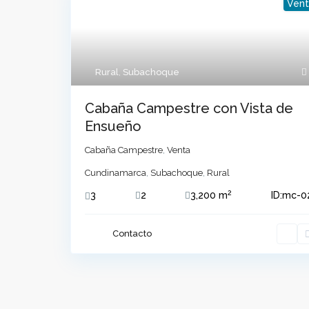
Vent
Contacto
Calle 2 N 2-1 Centro - Parque Principal Suba
+57 3106887955
Rural
,
Subachoque
jhon.m@grupomc.co
Cabaña Campestre con Vista de
Ensueño
Cabaña Campestre
,
Venta
Cundinamarca
,
Subachoque
,
Rural
2
3
2
3,200 m
ID:
mc-0
Contacto
Copyright © 2026 Grupo mc | Todos los derechos 