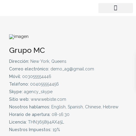
Grupo MC
Dirección:
New York, Queens
Correo electrónico:
demo_ag@gmail.com
Móvil:
003055554446
Teléfono:
004055554456
Skype:
agency_skype
Sitio web:
www.webiste.com
Nosotros hablamos:
English, Spanish, Chinese, Hebrew
Horario de apertura:
08-16:30
Licencia:
THN365894AX45L
Nuestros Impuestos:
19%