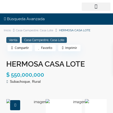
Búsqueda Avanzada
Inicio
Casa Campestre
,
Casa Lote
HERMOSA CASA LOTE
,
Venta
Casa Campestre
Casa Lote
Compartir
Favorito
Imprimir
HERMOSA CASA LOTE
$ 550,000,000
Subachoque
,
Rural