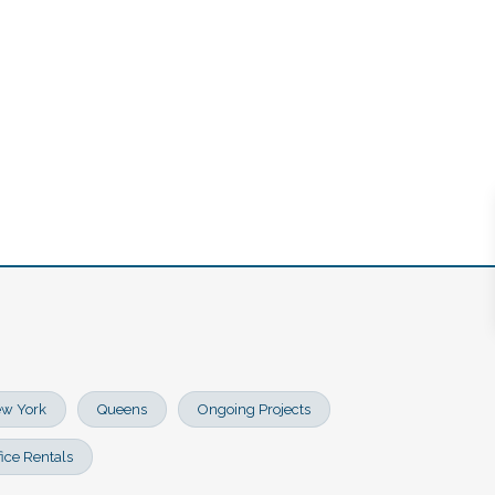
+57 310 688 79 55
w York
Queens
Ongoing Projects
fice Rentals