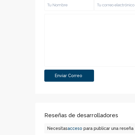
Contacto
Calle 2 N 2-1 Centro - Parque Principal Suba
+57 3106887955
jhon.m@grupomc.co
Reseñas de desarrolladores
Necesitas
acceso
para publicar una reseña