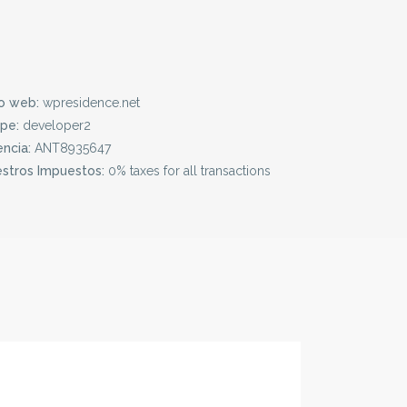
io web:
wpresidence.net
pe:
developer2
encia:
ANT8935647
stros Impuestos:
0% taxes for all transactions