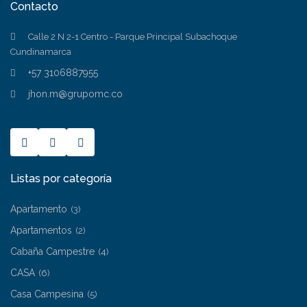
Contacto
Calle 2 N 2-1 Centro - Parque Principal Subachoque
Cundinamarca
+57 3106887955
jhon.m@grupomc.co
Listas por categoría
Apartamento
(3)
Apartamentos
(2)
Cabaña Campestre
(4)
CASA
(6)
Casa Campesina
(5)