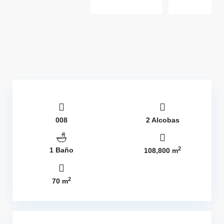
008
2 Alcobas
2
1 Baño
108,800 m
2
70 m