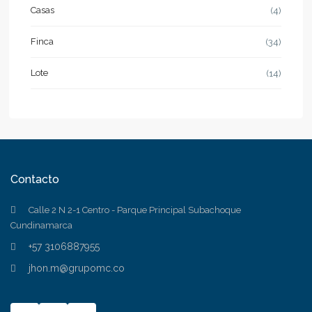
Casas
(4)
Finca
(34)
Lote
(14)
Contacto
Calle 2 N 2-1 Centro - Parque Principal Subachoque
Cundinamarca
+57 3106887955
jhon.m@grupomc.co