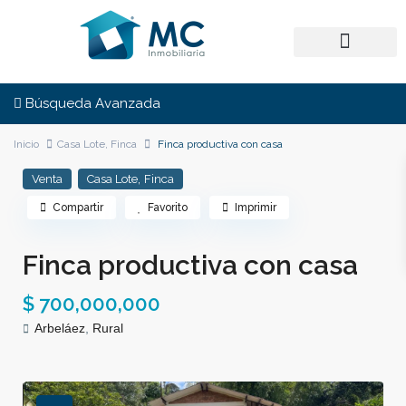
Búsqueda Avanzada
Inicio
Casa Lote
,
Finca
Finca productiva con casa
,
Venta
Casa Lote
Finca
Compartir
Favorito
Imprimir
Finca productiva con casa
$ 700,000,000
Arbeláez
,
Rural