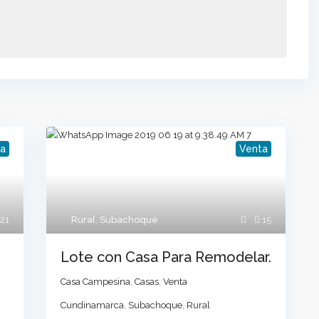
a
Venta
Listas por categoría
choque Cundinamarca
Apartamento
(3)
21
Rural
,
Subachoque
15
Apartamentos
(2)
Cabaña Campestre
(4)
Lote con Casa Para Remodelar.
CASA
(6)
Casa Campesina
,
Casas
,
Venta
Casa Campesina
(5)
Cundinamarca
,
Subachoque
,
Rural
Casa Campestre
(26)