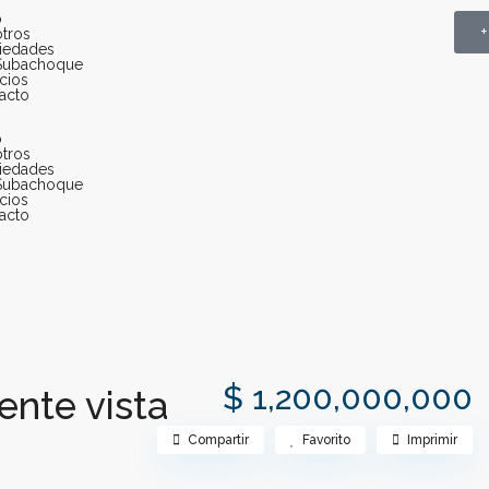
o
+
tros
iedades
Subachoque
icios
acto
o
tros
iedades
Subachoque
icios
acto
$ 1,200,000,000
ente vista
Compartir
Favorito
Imprimir