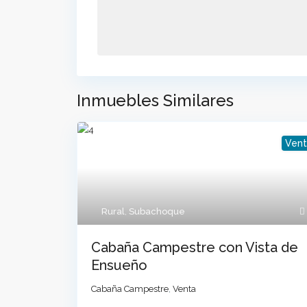
Inmuebles Similares
Vent
Contacto
Calle 2 N 2-1 Centro - Parque Principal Suba
Rural
,
Subachoque
+57 3106887955
jhon.m@grupomc.co
Cabaña Campestre con Vista de
Ensueño
Cabaña Campestre
,
Venta