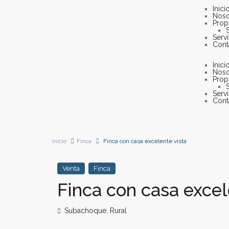
Inici
Noso
Prop
Serv
Cont
Inici
Noso
Prop
Serv
Cont
Inicio
Finca
Finca con casa excelente vista
Venta
Finca
Finca con casa excel
Subachoque
,
Rural