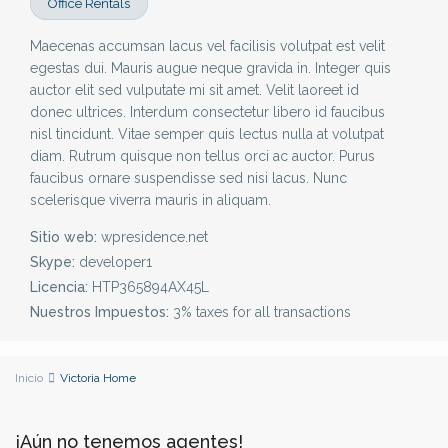
Office Rentals
Maecenas accumsan lacus vel facilisis volutpat est velit
egestas dui. Mauris augue neque gravida in. Integer quis
auctor elit sed vulputate mi sit amet. Velit laoreet id
donec ultrices. Interdum consectetur libero id faucibus
nisl tincidunt. Vitae semper quis lectus nulla at volutpat
diam. Rutrum quisque non tellus orci ac auctor. Purus
faucibus ornare suspendisse sed nisi lacus. Nunc
scelerisque viverra mauris in aliquam.
Sitio web:
wpresidence.net
Skype:
developer1
Licencia:
HTP365894AX45L
Nuestros Impuestos:
3% taxes for all transactions
Inicio
Victoria Home
¡Aún no tenemos agentes!