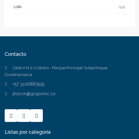
Lote
(14)
Contacto
Calle 2 N 2-1 Centro - Parque Principal Subachoque
Cundinamarca
+57 3106887955
jhon.m@grupomc.co
Listas por categoría