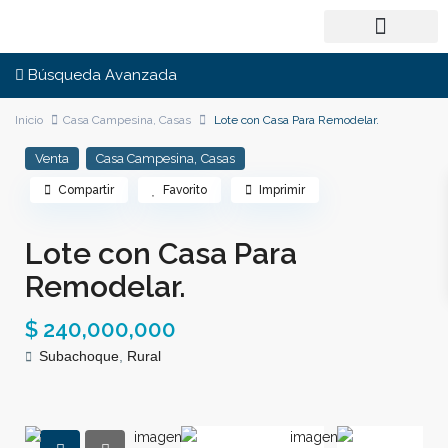
Búsqueda Avanzada
Inicio
Casa Campesina
,
Casas
Lote con Casa Para Remodelar.
,
Venta
Casa Campesina
Casas
Compartir
Favorito
Imprimir
Lote con Casa Para
Remodelar.
$ 240,000,000
Subachoque
,
Rural