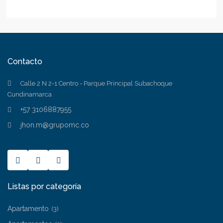
Contacto
Calle 2 N 2-1 Centro - Parque Principal Subachoque
Cundinamarca
+57 3106887955
jhon.m@grupomc.co
Listas por categoría
Apartamento
(3)