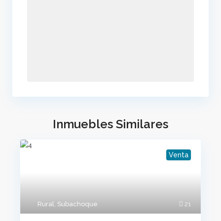
Inmuebles Similares
Venta
Rural
,
Subachoque
21