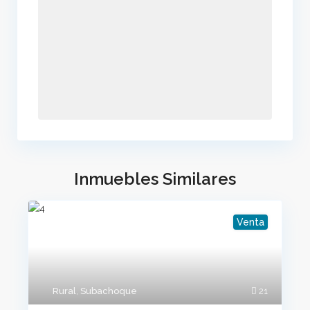
Inmuebles Similares
Venta
Rural
,
Subachoque
21