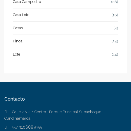
Casa Campestre
(26)
Casa Lote
(18)
Casas
(4)
Finca
(34)
Lote
(14)
Contacto
Calle 2 N 2-1 Centro - Parque Principal Subachoque
Cundinamarca
+57 3106887955