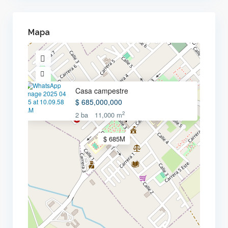
Mapa
Casa campestre
$ 685,000,000
2
2 ba
11,000 m
$ 685M